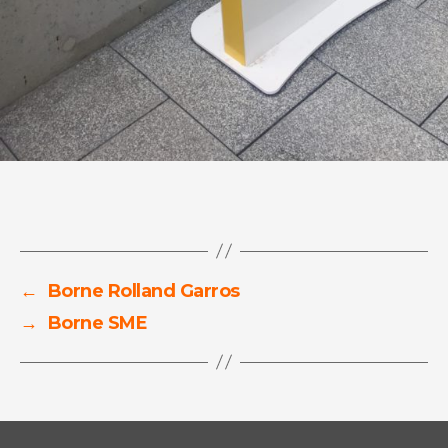
←
Borne Rolland Garros
→
Borne SME