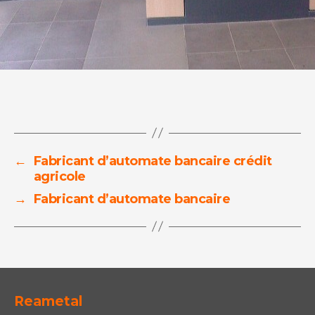
←
Fabricant d’automate bancaire crédit
agricole
→
Fabricant d’automate bancaire
Reametal