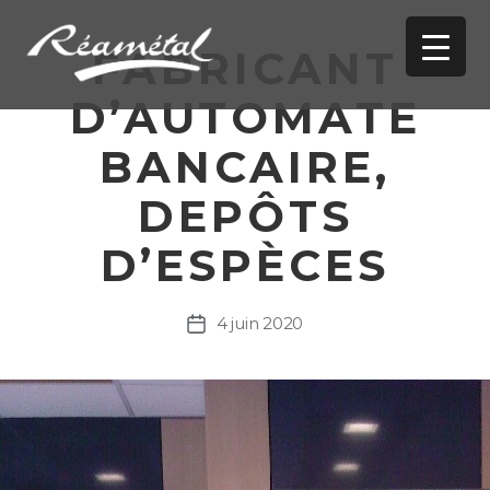
FABRICANT
REAMETAL
D’AUTOMATE
-
Concepteur
BANCAIRE,
et
intégrateur
DEPÔTS
en
tôlerie
D’ESPÈCES
fine
4 juin 2020
Date
de
l’article